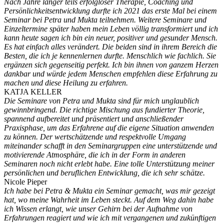
Nach Jahre langer teils erfolgloser Therapie, Coaching und
Persönlichkeitsentwicklung durfte ich 2021 das erste Mal bei einem
Seminar bei Petra und Mukta teilnehmen. Weitere Seminare und
Einzeltermine später haben mein Leben völlig transformiert und ich
kann heute sagen ich bin ein neuer, positiver und gesunder Mensch.
Es hat einfach alles verändert. Die beiden sind in ihrem Bereich die
Besten, die ich je kennenlernen durfte. Menschlich wie fachlich. Sie
ergänzen sich gegenseitig perfekt. Ich bin ihnen von ganzem Herzen
dankbar und würde jedem Menschen empfehlen diese Erfahrung zu
machen und diese Heilung zu erfahren.
KATJA KELLER
Die Seminare von Petra und Mukta sind für mich unglaublich
gewinnbringend. Die richtige Mischung aus fundierter Theorie,
spannend aufbereitet und präsentiert und anschließender
Praxisphase, um das Erfahrene auf die eigene Situation anwenden
zu können. Der wertschätzende und respektvolle Umgang
miteinander schafft in den Seminargruppen eine unterstützende und
motivierende Atmosphäre, die ich in der Form in anderen
Seminaren noch nicht erlebt habe. Eine tolle Unterstützung meiner
persönlichen und beruflichen Entwicklung, die ich sehr schätze.
Nicole Pieper
Ich habe bei Petra & Mukta ein Seminar gemacht, was mir gezeigt
hat, wo meine Wahrheit im Leben steckt. Auf dem Weg dahin habe
ich Wissen erlangt, wie unser Gehirn bei der Aufnahme von
Erfahrungen reagiert und wie ich mit vergangenen und zukünftigen