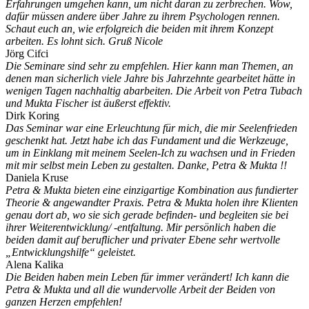
Erfahrungen umgehen kann, um nicht daran zu zerbrechen. Wow,
dafür müssen andere über Jahre zu ihrem Psychologen rennen.
Schaut euch an, wie erfolgreich die beiden mit ihrem Konzept
arbeiten. Es lohnt sich. Gruß Nicole
Jörg Cifci
Die Seminare sind sehr zu empfehlen. Hier kann man Themen, an
denen man sicherlich viele Jahre bis Jahrzehnte gearbeitet hätte in
wenigen Tagen nachhaltig abarbeiten. Die Arbeit von Petra Tubach
und Mukta Fischer ist äußerst effektiv.
Dirk Koring
Das Seminar war eine Erleuchtung für mich, die mir Seelenfrieden
geschenkt hat. Jetzt habe ich das Fundament und die Werkzeuge,
um in Einklang mit meinem Seelen-Ich zu wachsen und in Frieden
mit mir selbst mein Leben zu gestalten. Danke, Petra & Mukta !!
Daniela Kruse
Petra & Mukta bieten eine einzigartige Kombination aus fundierter
Theorie & angewandter Praxis. Petra & Mukta holen ihre Klienten
genau dort ab, wo sie sich gerade befinden- und begleiten sie bei
ihrer Weiterentwicklung/ -entfaltung. Mir persönlich haben die
beiden damit auf beruflicher und privater Ebene sehr wertvolle
„Entwicklungshilfe“ geleistet.
Alena Kalika
Die Beiden haben mein Leben für immer verändert! Ich kann die
Petra & Mukta und all die wundervolle Arbeit der Beiden von
ganzen Herzen empfehlen!